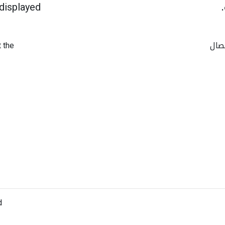
displayed
صال
t the
d