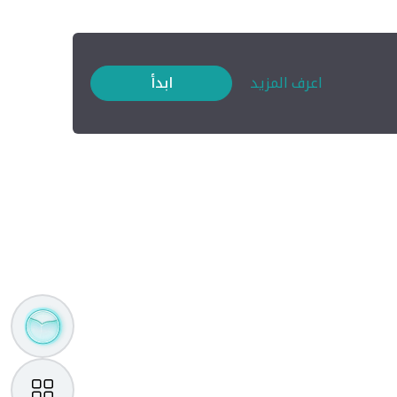
اعرف المزيد
ابدأ
مساعد
تــم
الذكي
منصتي