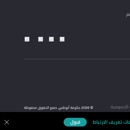
تم
الخصوصية
© 2026 حكومة أبوظبي جميع الحقوق محفوظة
Z4E2UU67XQ
ات تعريف الارتباط
قبول